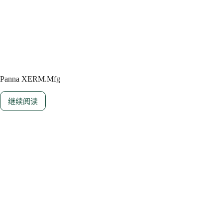
Panna XERM.Mfg
继续阅读
Panna
XERM.Mfg