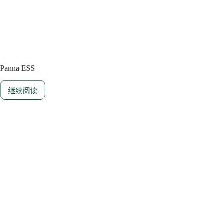
Panna ESS
继续阅读
Panna
ESS