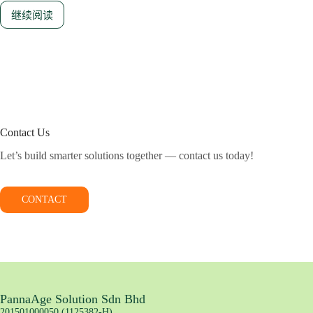
继续阅读
Panna
Barcode
Contact Us
Let’s build smarter solutions together — contact us today!
CONTACT
PannaAge Solution Sdn Bhd
201501000050 (1125382-H)