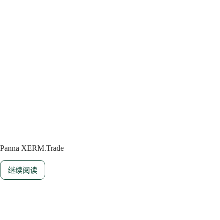
Panna XERM.Trade
继续阅读
Panna
XERM.Trade